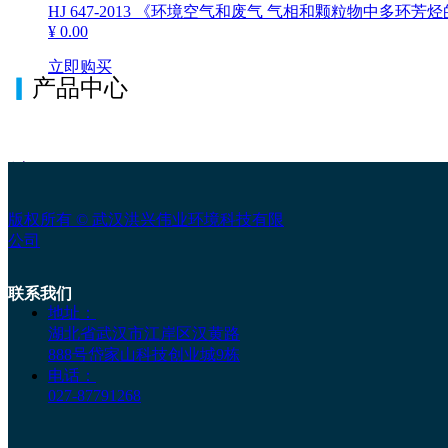
HJ 647-2013 《环境空气和废气 气相和颗粒物中多环
¥ 0.00
立即购买
▎
产品中心
产品分类
PRODUCT CATEGORY
넒
环境空气监测
版权所有 ©
武汉洪兴伟业环境科技有限
公司
污染源监测
联系我们
采样管系列
地址：
湖北省武汉市江岸区汉黄路
移动电源
888号岱家山科技创业城9栋
电话：
027-87791268
其他