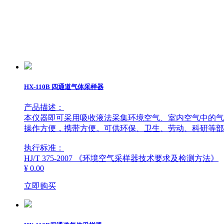
首页
HX-110B 四通道气体采样器
产品描述：
产品中心
本仪器即可采用吸收液法采集环境空气、室内空气中的气
操作方便，携带方便。可供环保、卫生、劳动、科研等部
执行标准：
HJ/T 375-2007 《环境空气采样器技术要求及检测方法》
解决方案
环境空气监测
¥ 0.00
立即购买
资料下载
污染源监测