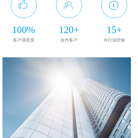
ꀧ
ꁘ
ꂂ
100%
120+
15+
客户满意度
合作客户
年行业经验