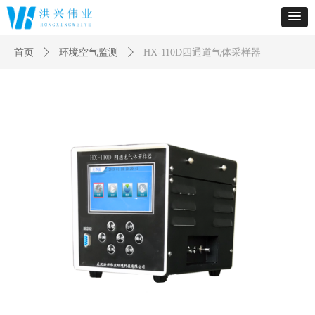
首页
ꄲ
环境空气监测
ꄲ
HX-110D四通道气体采样器