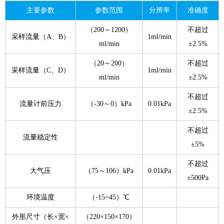
主要参数
参数范围
分辨率
准确度
（200～1200）
不超过
采样流量（A、B）
1ml/min
ml/min
±2.5%
（20～200）
不超过
采样流量（C、D）
1ml/min
ml/min
±2.5%
不超过
流量计前压力
（-30～0）kPa
0.01kPa
±2.5%
不超过
流量稳定性
±5%
不超过
大气压
（75～106）kPa
0.01kPa
±500Pa
环境温度
（-15~45）℃
外形尺寸（长×宽×
（220×150×170）