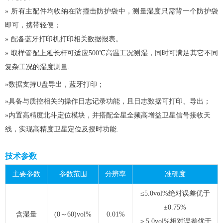
»
所有主配件均收纳在防撞击防护袋中，测量湿度只需背一个防护袋
即可，携带轻便；
»
配备蓝牙打印机打印相关数据报表。
»
取样管配上延长杆可适应500℃高温工况测湿，同时可满足其它不同
复杂工况的湿度测量.
»数据支持U盘导出，蓝牙打印；
»具备与质控相关的操作日志记录功能，且日志数据可打印、导出；
»内置高精度北斗定位模块，并搭配全星全频高增益卫星信号接收天
线，实现高精度卫星定位及授时功能.
技术参数
主要参数
参数范围
分辨率
准确度
≤5.0vol%绝对误差优于
±0.75%
含湿量
(0～60)vol%
0.01%
＞5.0vol%相对误差优于