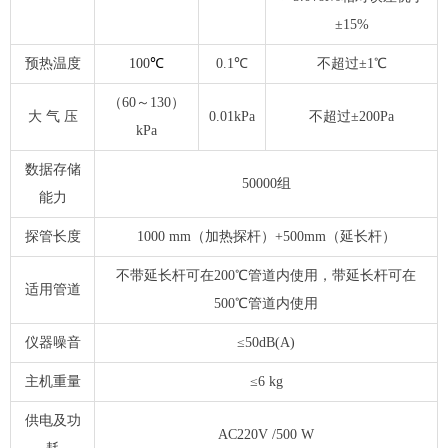
±15%
预热温度
100
℃
0.1℃
不超过±1℃
（60～130）
大 气 压
0.01kPa
不超过±200Pa
kPa
数据存储
50000组
能力
探管长度
1000 mm（加热探杆）+500mm（延长杆）
不带延长杆可在200℃管道内使用，带延长杆可在
适用管道
500℃管道内使用
仪器噪音
≤50dB(A)
主机重量
≤6 kg
供电及功
AC220V /500 W