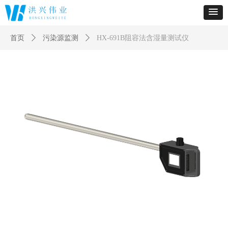
首页
ꄲ
污染源监测
ꄲ
HX-691B阻容法含湿量测试仪